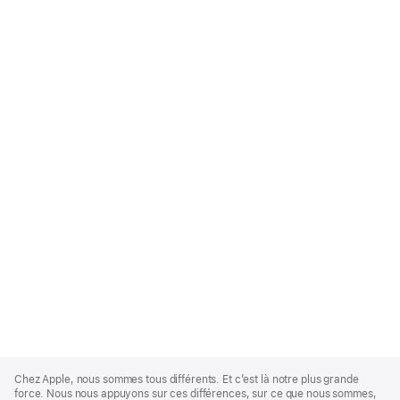
Apple
Footer
Chez Apple, nous sommes tous différents. Et c’est là notre plus grande
force. Nous nous appuyons sur ces différences, sur ce que nous sommes,