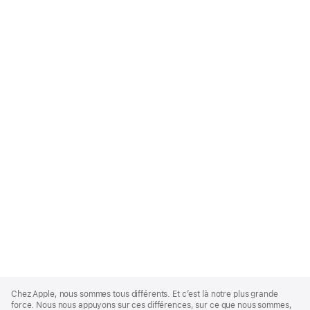
Apple
Footer
Chez Apple, nous sommes tous différents. Et c’est là notre plus grande
force. Nous nous appuyons sur ces différences, sur ce que nous sommes,