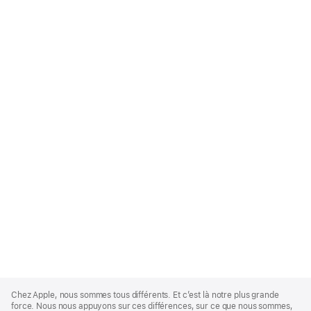
Apple
Footer
Chez Apple, nous sommes tous différents. Et c’est là notre plus grande
force. Nous nous appuyons sur ces différences, sur ce que nous sommes,