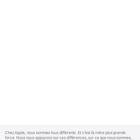
Apple
Footer
Chez Apple, nous sommes tous différents. Et c’est là notre plus grande
force. Nous nous appuyons sur ces différences, sur ce que nous sommes,