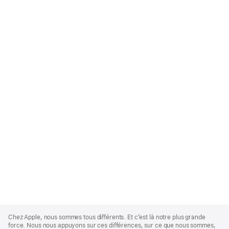
Apple
Footer
Chez Apple, nous sommes tous différents. Et c’est là notre plus grande
force. Nous nous appuyons sur ces différences, sur ce que nous sommes,