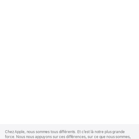
Apple
Footer
Chez Apple, nous sommes tous différents. Et c’est là notre plus grande
force. Nous nous appuyons sur ces différences, sur ce que nous sommes,