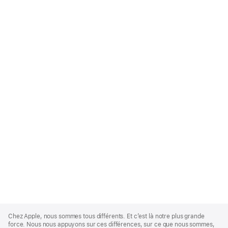
Apple
Footer
Chez Apple, nous sommes tous différents. Et c’est là notre plus grande
force. Nous nous appuyons sur ces différences, sur ce que nous sommes,