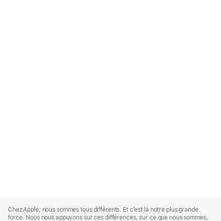
Apple
Footer
Chez Apple, nous sommes tous différents. Et c’est là notre plus grande
force. Nous nous appuyons sur ces différences, sur ce que nous sommes,