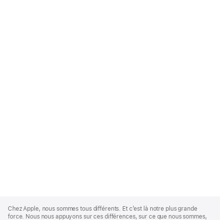
Apple
Footer
Chez Apple, nous sommes tous différents. Et c’est là notre plus grande
force. Nous nous appuyons sur ces différences, sur ce que nous sommes,