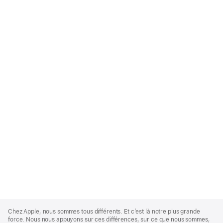
Apple
Footer
Chez Apple, nous sommes tous différents. Et c’est là notre plus grande
force. Nous nous appuyons sur ces différences, sur ce que nous sommes,