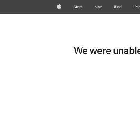
Apple
Store
Mac
iPad
iPh
We were unable 