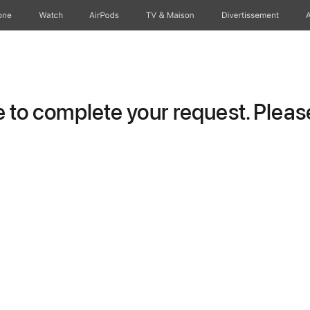
one
Watch
AirPods
TV & Maison
Divertissements
to complete your request. Please 