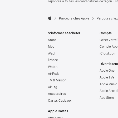
répondre à toutes les candidatures de façon jus

Parcours chez Apple
Parcours chez
Apple
S’informer et acheter
Compte
Store
Gérer votre 
Mac
Compte Appl
iPad
iCloud.com
iPhone
Divertissem
Watch
Apple One
AirPods
Apple TV+
TV & Maison
Apple Music
AirTag
Apple Arcad
Accessoires
App Store
Cartes Cadeaux
Apple Cartes
Apple Pay