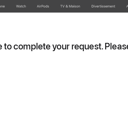
one
Watch
AirPods
TV & Maison
Divertissements
to complete your request. Please 