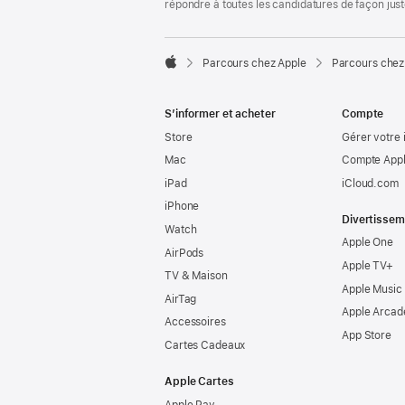
répondre à toutes les candidatures de façon jus

Parcours chez Apple
Parcours chez
Apple
S’informer et acheter
Compte
Store
Gérer votre 
Mac
Compte Appl
iPad
iCloud.com
iPhone
Divertissem
Watch
Apple One
AirPods
Apple TV+
TV & Maison
Apple Music
AirTag
Apple Arcad
Accessoires
App Store
Cartes Cadeaux
Apple Cartes
Apple Pay