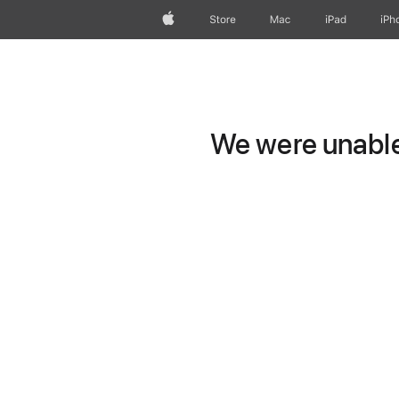
Apple
Store
Mac
iPad
iPh
We were unable 