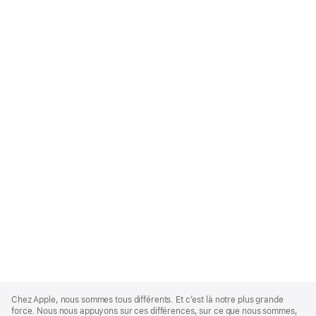
Apple
Footer
Chez Apple, nous sommes tous différents. Et c’est là notre plus grande
force. Nous nous appuyons sur ces différences, sur ce que nous sommes,