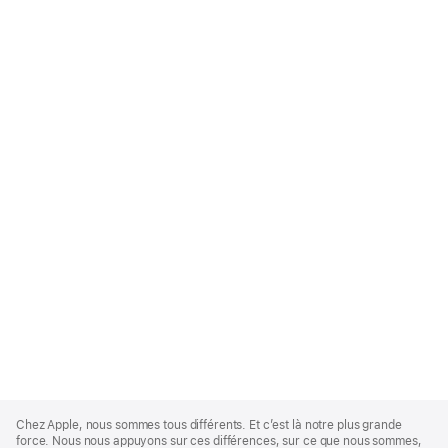
Apple
Footer
Chez Apple, nous sommes tous différents. Et c’est là notre plus grande
force. Nous nous appuyons sur ces différences, sur ce que nous sommes,