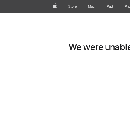
Apple
Store
Mac
iPad
iPh
We were unable 