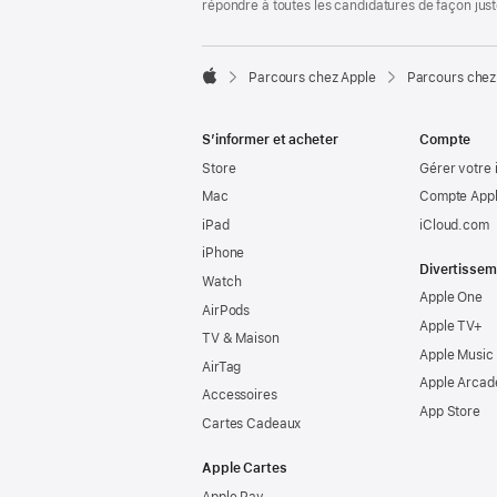
répondre à toutes les candidatures de façon jus

Parcours chez Apple
Parcours chez
Apple
S’informer et acheter
Compte
Store
Gérer votre 
Mac
Compte Appl
iPad
iCloud.com
iPhone
Divertissem
Watch
Apple One
AirPods
Apple TV+
TV & Maison
Apple Music
AirTag
Apple Arcad
Accessoires
App Store
Cartes Cadeaux
Apple Cartes
Apple Pay