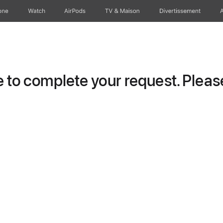
one
Watch
AirPods
TV & Maison
Divertissements
to complete your request. Please 