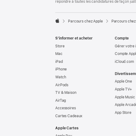
répondre à toutes les candidatures de façon jus

Parcours chez Apple
Parcours chez
Apple
S’informer et acheter
Compte
Store
Gérer votre 
Mac
Compte Appl
iPad
iCloud.com
iPhone
Divertissem
Watch
Apple One
AirPods
Apple TV+
TV & Maison
Apple Music
AirTag
Apple Arcad
Accessoires
App Store
Cartes Cadeaux
Apple Cartes
Apple Pay