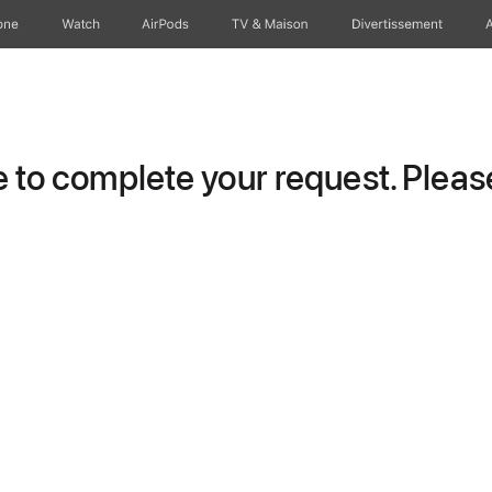
one
Watch
AirPods
TV & Maison
Divertissements
to complete your request. Please 