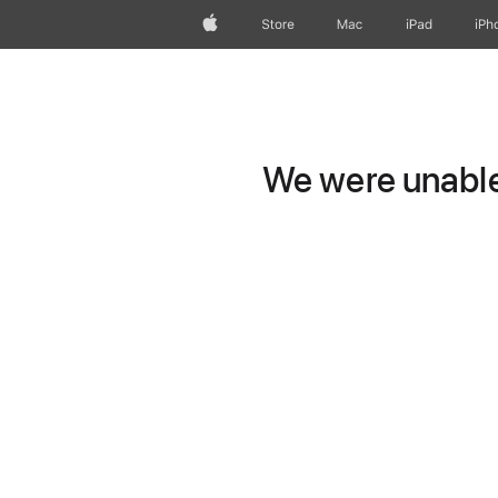
Apple
Store
Mac
iPad
iPh
We were unable 