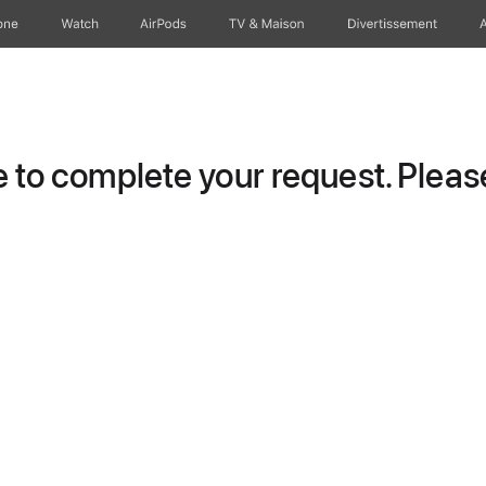
one
Watch
AirPods
TV & Maison
Divertissements
to complete your request. Please 