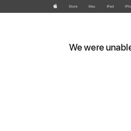
Apple
Store
Mac
iPad
iPh
We were unable 