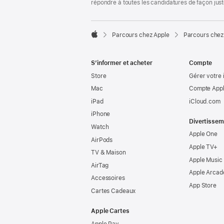
répondre à toutes les candidatures de façon jus

Parcours chez Apple
Parcours chez
Apple
S’informer et acheter
Compte
Store
Gérer votre 
Mac
Compte Appl
iPad
iCloud.com
iPhone
Divertissem
Watch
Apple One
AirPods
Apple TV+
TV & Maison
Apple Music
AirTag
Apple Arcad
Accessoires
App Store
Cartes Cadeaux
Apple Cartes
Apple Pay