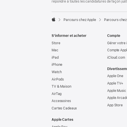
répondre à toutes les candidatures de façon jus

Parcours chez Apple
Parcours chez
Apple
S’informer et acheter
Compte
Store
Gérer votre 
Mac
Compte Appl
iPad
iCloud.com
iPhone
Divertissem
Watch
Apple One
AirPods
Apple TV+
TV & Maison
Apple Music
AirTag
Apple Arcad
Accessoires
App Store
Cartes Cadeaux
Apple Cartes
Apple Pay