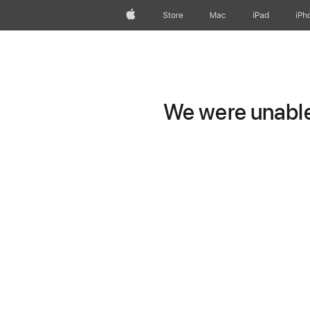
Apple
Store
Mac
iPad
iPh
We were unable 