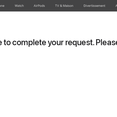
one
Watch
AirPods
TV & Maison
Divertissements
to complete your request. Please 