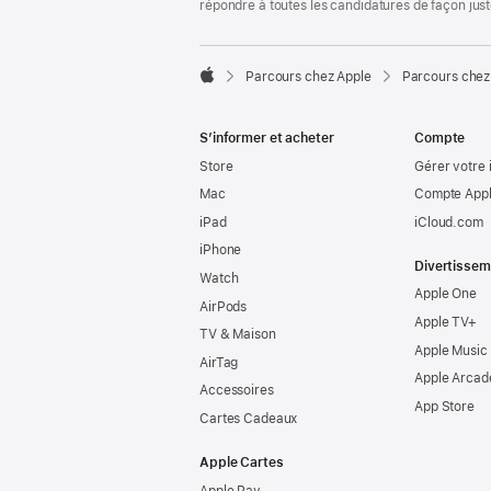
répondre à toutes les candidatures de façon jus

Parcours chez Apple
Parcours chez
Apple
S’informer et acheter
Compte
Store
Gérer votre 
Mac
Compte Appl
iPad
iCloud.com
iPhone
Divertissem
Watch
Apple One
AirPods
Apple TV+
TV & Maison
Apple Music
AirTag
Apple Arcad
Accessoires
App Store
Cartes Cadeaux
Apple Cartes
Apple Pay