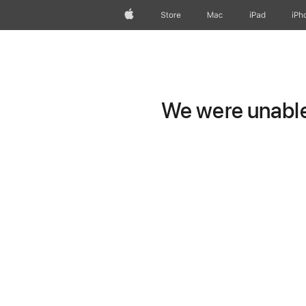
Apple
Store
Mac
iPad
iPh
We were unable 