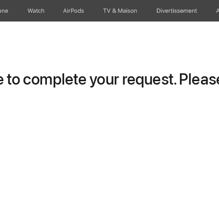
one
Watch
AirPods
TV & Maison
Divertissements
to complete your request. Please 