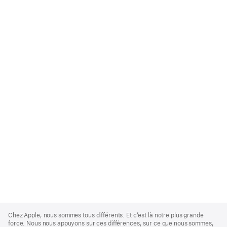
Apple
Footer
Chez Apple, nous sommes tous différents. Et c’est là notre plus grande
force. Nous nous appuyons sur ces différences, sur ce que nous sommes,