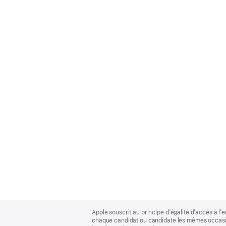
Apple
Footer
Apple souscrit au principe d’égalité d’accès à l’e
chaque candidat ou candidate les mêmes occasion