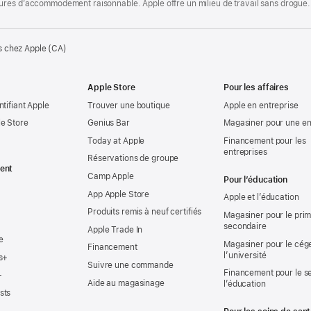
ures d’accommodement raisonnable. Apple offre un milieu de travail sans drogue.
s chez Apple (CA)
Apple Store
Pour les affaires
ntifiant Apple
Trouver une boutique
Apple en entreprise
e Store
Genius Bar
Magasiner pour une en
Today at Apple
Financement pour les
entreprises
Réservations de groupe
ent
Camp Apple
Pour l’éducation
App Apple Store
Apple et l’éducation
Produits remis à neuf certifiés
Magasiner pour le prima
secondaire
Apple Trade In
e
Magasiner pour le cég
Financement
l’université
s+
Suivre une commande
Financement pour le s
+
Aide au magasinage
l’éducation
sts