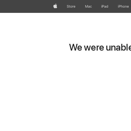
Apple
Store
Mac
iPad
iPhone
We were unable 