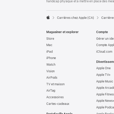
handicap physique et à mettre en place des mes

Carrières chez Apple (CA)
Carrière
Apple
Magasiner et explorer
Compte
Store
Gérer un ide
Mac
Compte Appl
iPad
iCloud.com
iPhone
Divertissem
Watch
Apple One
Vision
Apple TV+
AirPods
Apple Music
TV et maison
Apple Arcad
AirTag
Apple Fitnes
Accessoires
Apple News
Cartes-cadeaux
Apple Podca
Portefeuille Apple
Apple Books