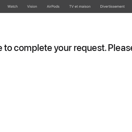
Watch
Vision
AirPods
TV et maison
Divertissement
to complete your request. Please 