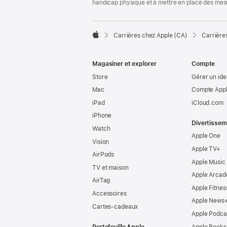
handicap physique et à mettre en place des mes

Carrières chez Apple (CA)
Carrière
Apple
Magasiner et explorer
Compte
Store
Gérer un ide
Mac
Compte Appl
iPad
iCloud.com
iPhone
Divertissem
Watch
Apple One
Vision
Apple TV+
AirPods
Apple Music
TV et maison
Apple Arcad
AirTag
Apple Fitnes
Accessoires
Apple News
Cartes-cadeaux
Apple Podca
Portefeuille Apple
Apple Books