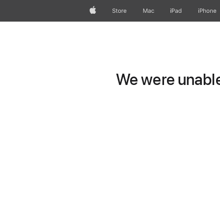
Apple
Store
Mac
iPad
iPhone
We were unable 