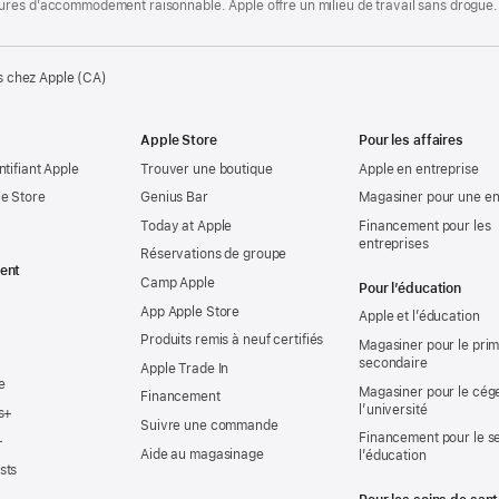
ures d’accommodement raisonnable. Apple offre un milieu de travail sans drogue.
s chez Apple (CA)
Apple Store
Pour les affaires
ntifiant Apple
Trouver une boutique
Apple en entreprise
e Store
Genius Bar
Magasiner pour une en
Today at Apple
Financement pour les
entreprises
Réservations de groupe
ent
Camp Apple
Pour l’éducation
App Apple Store
Apple et l’éducation
Produits remis à neuf certifiés
Magasiner pour le prima
secondaire
Apple Trade In
e
Magasiner pour le cég
Financement
l’université
s+
Suivre une commande
Financement pour le s
+
Aide au magasinage
l’éducation
sts