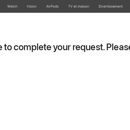
Watch
Vision
AirPods
TV et maison
Divertissement
to complete your request. Please 