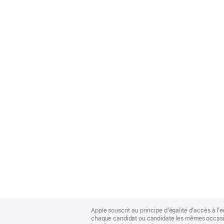
Apple
Footer
Apple souscrit au principe d’égalité d’accès à l’e
chaque candidat ou candidate les mêmes occasion