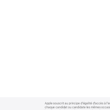
Apple
Footer
Apple souscrit au principe d’égalité d’accès à l’e
chaque candidat ou candidate les mêmes occasion