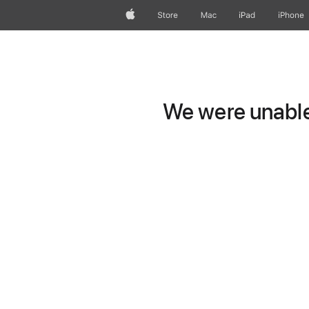
Apple
Store
Mac
iPad
iPhone
We were unable 