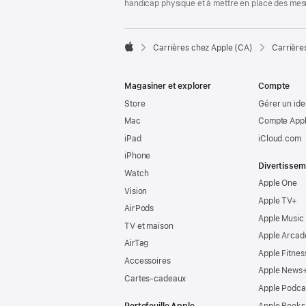
handicap physique et à mettre en place des mes

Carrières chez Apple (CA)
Carrière
Apple
Magasiner et explorer
Compte
Store
Gérer un ide
Mac
Compte Appl
iPad
iCloud.com
iPhone
Divertissem
Watch
Apple One
Vision
Apple TV+
AirPods
Apple Music
TV et maison
Apple Arcad
AirTag
Apple Fitnes
Accessoires
Apple News
Cartes-cadeaux
Apple Podca
Portefeuille Apple
Apple Books