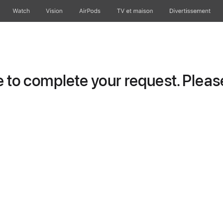
Watch
Vision
AirPods
TV et maison
Divertissement
to complete your request. Please 