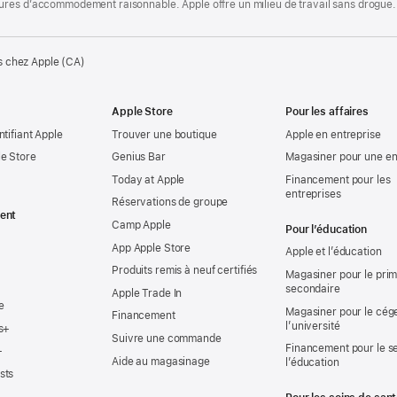
ures d’accommodement raisonnable. Apple offre un milieu de travail sans drogue.
s chez Apple (CA)
Apple Store
Pour les affaires
ntifiant Apple
Trouver une boutique
Apple en entreprise
e Store
Genius Bar
Magasiner pour une en
Today at Apple
Financement pour les
entreprises
Réservations de groupe
ent
Camp Apple
Pour l’éducation
App Apple Store
Apple et l’éducation
Produits remis à neuf certifiés
Magasiner pour le prima
secondaire
Apple Trade In
e
Magasiner pour le cég
Financement
l’université
s+
Suivre une commande
Financement pour le s
+
Aide au magasinage
l’éducation
sts