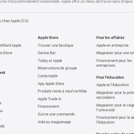
ures d’accommodement raisonnable. Apple offre un milieu de travail sans drogue.
s chez Apple (CA)
Apple Store
Pour les affaires
ntifiant Apple
Trouver une boutique
Apple en entreprise
e Store
Genius Bar
Magasiner pour une en
Today at Apple
Financement pour les
entreprises
Réservations de groupe
ent
Camp Apple
Pour l’éducation
App Apple Store
Apple et l’éducation
Produits remis à neuf certifiés
Magasiner pour le prima
secondaire
Apple Trade In
e
Magasiner pour le cég
Financement
l’université
s+
Suivre une commande
Financement pour le s
+
Aide au magasinage
l’éducation
sts