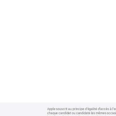
Apple
Footer
Apple souscrit au principe d’égalité d’accès à l’e
chaque candidat ou candidate les mêmes occasion