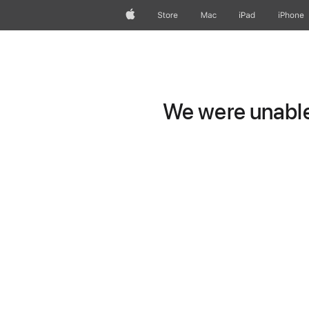
Apple
Store
Mac
iPad
iPhone
We were unable 