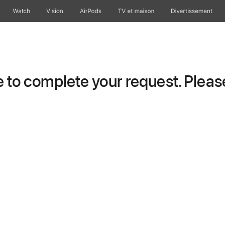
Watch
Vision
AirPods
TV et maison
Divertissement
to complete your request. Please 