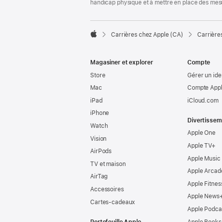
handicap physique et à mettre en place des mes

Carrières chez Apple (CA)
Carrière
Apple
Magasiner et explorer
Compte
Store
Gérer un ide
Mac
Compte Appl
iPad
iCloud.com
iPhone
Divertissem
Watch
Apple One
Vision
Apple TV+
AirPods
Apple Music
TV et maison
Apple Arcad
AirTag
Apple Fitnes
Accessoires
Apple News
Cartes-cadeaux
Apple Podca
Portefeuille Apple
Apple Books