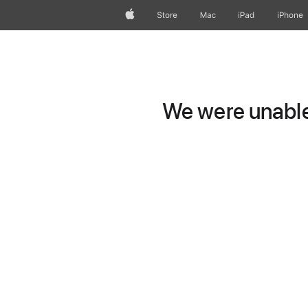
Apple
Store
Mac
iPad
iPhone
We were unable 