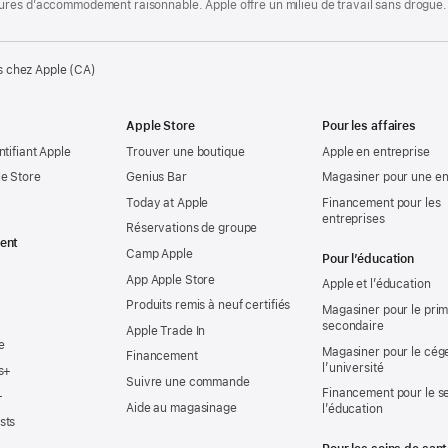
ures d’accommodement raisonnable. Apple offre un milieu de travail sans drogue.
s chez Apple (CA)
Apple Store
Pour les affaires
ntifiant Apple
Trouver une boutique
Apple en entreprise
e Store
Genius Bar
Magasiner pour une en
Today at Apple
Financement pour les
entreprises
Réservations de groupe
ent
Camp Apple
Pour l’éducation
App Apple Store
Apple et l’éducation
Produits remis à neuf certifiés
Magasiner pour le prima
secondaire
Apple Trade In
e
Magasiner pour le cég
Financement
l’université
s+
Suivre une commande
Financement pour le s
+
Aide au magasinage
l’éducation
sts