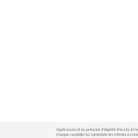
Apple
Footer
Apple souscrit au principe d’égalité d’accès à l’e
chaque candidat ou candidate les mêmes occasion