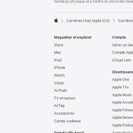
handicap physique et à mettre en place des mes

Carrières chez Apple (CA)
Carrière
Apple
Magasiner et explorer
Compte
Store
Gérer un ide
Mac
Compte Appl
iPad
iCloud.com
iPhone
Divertissem
Watch
Apple One
Vision
Apple TV+
AirPods
Apple Music
TV et maison
Apple Arcad
AirTag
Apple Fitnes
Accessoires
Apple News
Cartes-cadeaux
Apple Podca
Portefeuille Apple
Apple Books