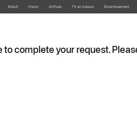
Watch
Vision
AirPods
TV et maison
Divertissement
to complete your request. Please 