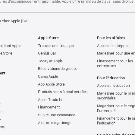
ures d’accommodement raisonnable. Apple offre un milieu de travail sans drogue.
s chez Apple (CA)
Apple Store
Pour les affaires
ntifiant Apple
Trouver une boutique
Apple en entreprise
e Store
Genius Bar
Magasiner pour une en
Today at Apple
Financement pour les
entreprises
Réservations de groupe
ent
Camp Apple
Pour l’éducation
App Apple Store
Apple et l’éducation
Produits remis à neuf certifiés
Magasiner pour le prima
secondaire
Apple Trade In
e
Magasiner pour le cég
Financement
l’université
s+
Suivre une commande
Financement pour le s
+
Aide au magasinage
l’éducation
sts