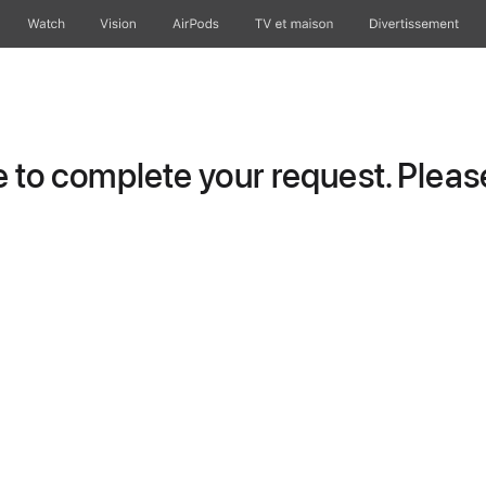
Watch
Vision
AirPods
TV et maison
Divertissement
to complete your request. Please 