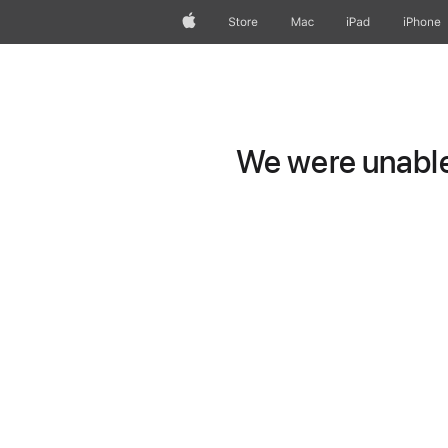
Apple
Store
Mac
iPad
iPhone
We were unable 