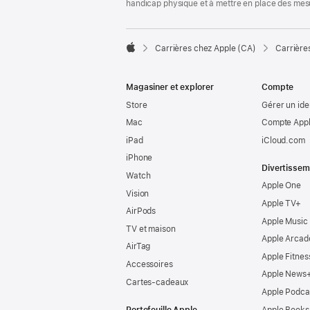
handicap physique et à mettre en place des mes

Carrières chez Apple (CA)
Carrière
Apple
Magasiner et explorer
Compte
Store
Gérer un ide
Mac
Compte Appl
iPad
iCloud.com
iPhone
Divertissem
Watch
Apple One
Vision
Apple TV+
AirPods
Apple Music
TV et maison
Apple Arcad
AirTag
Apple Fitnes
Accessoires
Apple News
Cartes-cadeaux
Apple Podca
Portefeuille Apple
Apple Books