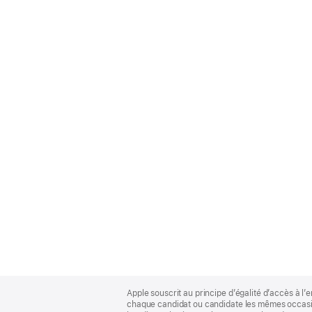
Apple
Footer
Apple souscrit au principe d’égalité d’accès à l’e
chaque candidat ou candidate les mêmes occasion