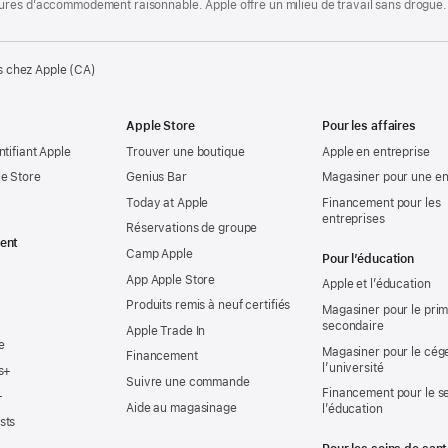
ures d’accommodement raisonnable. Apple offre un milieu de travail sans drogue.
s chez Apple (CA)
Apple Store
Pour les affaires
ntifiant Apple
Trouver une boutique
Apple en entreprise
e Store
Genius Bar
Magasiner pour une en
Today at Apple
Financement pour les
entreprises
Réservations de groupe
ent
Camp Apple
Pour l’éducation
App Apple Store
Apple et l’éducation
Produits remis à neuf certifiés
Magasiner pour le prima
secondaire
Apple Trade In
e
Magasiner pour le cég
Financement
l’université
s+
Suivre une commande
Financement pour le s
+
Aide au magasinage
l’éducation
sts