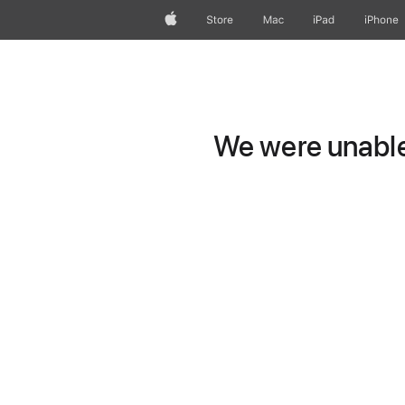
Apple
Store
Mac
iPad
iPhone
We were unable 