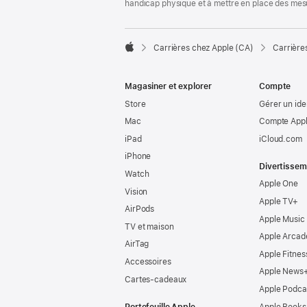
handicap physique et à mettre en place des mes

Carrières chez Apple (CA)
Carrière
Apple
Magasiner et explorer
Compte
Store
Gérer un ide
Mac
Compte Appl
iPad
iCloud.com
iPhone
Divertissem
Watch
Apple One
Vision
Apple TV+
AirPods
Apple Music
TV et maison
Apple Arcad
AirTag
Apple Fitnes
Accessoires
Apple News
Cartes-cadeaux
Apple Podca
Portefeuille Apple
Apple Books