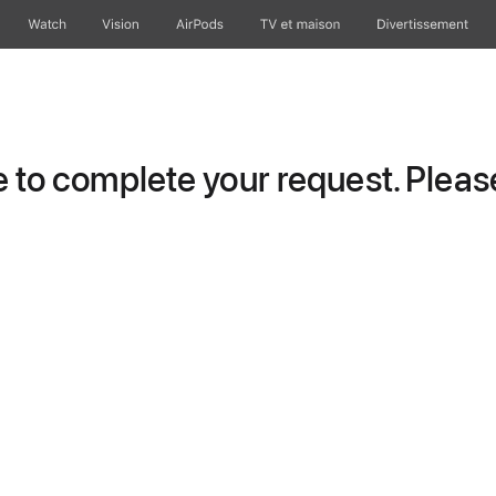
Watch
Vision
AirPods
TV et maison
Divertissement
to complete your request. Please 