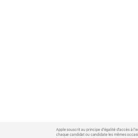
Apple
Footer
Apple souscrit au principe d’égalité d’accès à l’e
chaque candidat ou candidate les mêmes occasion