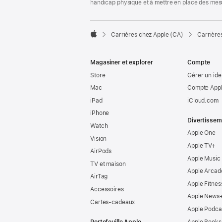
handicap physique et à mettre en place des mes

Carrières chez Apple (CA)
Carrière
Apple
Magasiner et explorer
Compte
Store
Gérer un ide
Mac
Compte Appl
iPad
iCloud.com
iPhone
Divertissem
Watch
Apple One
Vision
Apple TV+
AirPods
Apple Music
TV et maison
Apple Arcad
AirTag
Apple Fitnes
Accessoires
Apple News
Cartes-cadeaux
Apple Podca
Portefeuille Apple
Apple Books