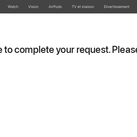
Watch
Vision
AirPods
TV et maison
Divertissement
to complete your request. Please 