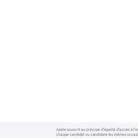
Apple
Footer
Apple souscrit au principe d’égalité d’accès à l’e
chaque candidat ou candidate les mêmes occasion