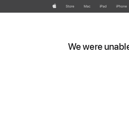
Apple
Store
Mac
iPad
iPhone
We were unable 