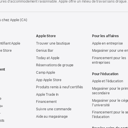
ures d’accommodement raisonnable. Apple offre un milieu de travail sans drogue.
s chez Apple (CA)
Apple Store
Pour les affaires
ntifiant Apple
Trouver une boutique
Apple en entreprise
e Store
Genius Bar
Magasiner pour une en
Today at Apple
Financement pour les
entreprises
Réservations de groupe
ent
Camp Apple
Pour l’éducation
App Apple Store
Apple et l’éducation
Produits remis à neuf certifiés
Magasiner pour le prima
secondaire
Apple Trade In
e
Magasiner pour le cég
Financement
l’université
s+
Suivre une commande
Financement pour le s
+
Aide au magasinage
l’éducation
sts