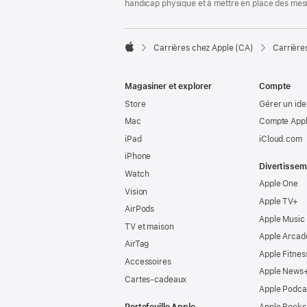
handicap physique et à mettre en place des mes

Carrières chez Apple (CA)
Carrière
Apple
Magasiner et explorer
Compte
Store
Gérer un ide
Mac
Compte Appl
iPad
iCloud.com
iPhone
Divertissem
Watch
Apple One
Vision
Apple TV+
AirPods
Apple Music
TV et maison
Apple Arcad
AirTag
Apple Fitnes
Accessoires
Apple News
Cartes-cadeaux
Apple Podca
Portefeuille Apple
Apple Books