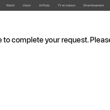
Watch
Vision
AirPods
TV et maison
Divertissement
to complete your request. Please 