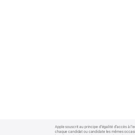
Apple
Footer
Apple souscrit au principe d’égalité d’accès à l’e
chaque candidat ou candidate les mêmes occasion