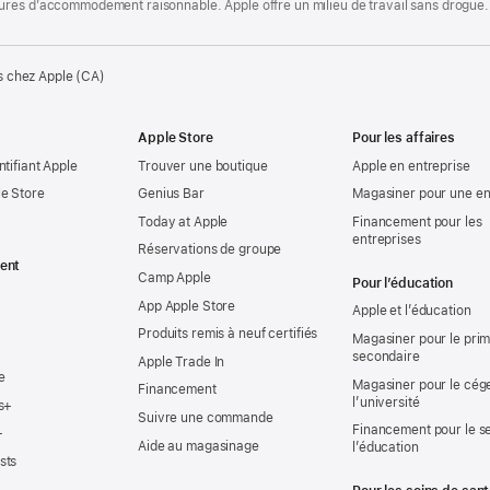
ures d’accommodement raisonnable. Apple offre un milieu de travail sans drogue.
s chez Apple (CA)
Apple Store
Pour les affaires
ntifiant Apple
Trouver une boutique
Apple en entreprise
e Store
Genius Bar
Magasiner pour une en
Today at Apple
Financement pour les
entreprises
Réservations de groupe
ent
Camp Apple
Pour l’éducation
App Apple Store
Apple et l’éducation
Produits remis à neuf certifiés
Magasiner pour le prima
secondaire
Apple Trade In
e
Magasiner pour le cég
Financement
l’université
s+
Suivre une commande
Financement pour le s
+
Aide au magasinage
l’éducation
sts