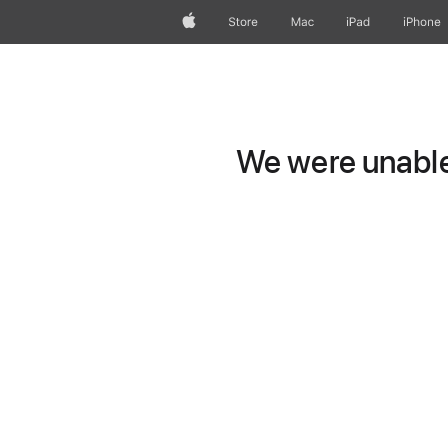
Apple
Store
Mac
iPad
iPhone
We were unable 