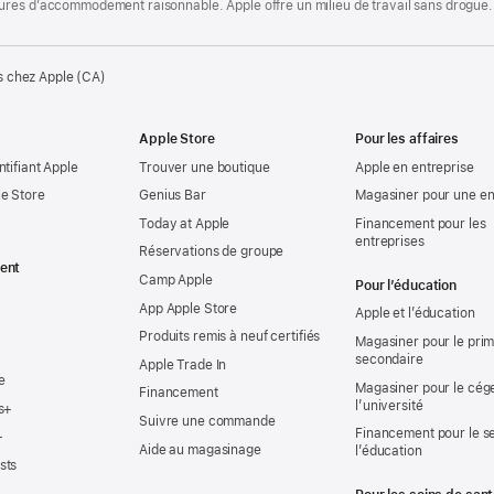
ures d’accommodement raisonnable. Apple offre un milieu de travail sans drogue.
s chez Apple (CA)
Apple Store
Pour les affaires
ntifiant Apple
Trouver une boutique
Apple en entreprise
e Store
Genius Bar
Magasiner pour une en
Today at Apple
Financement pour les
entreprises
Réservations de groupe
ent
Camp Apple
Pour l’éducation
App Apple Store
Apple et l’éducation
Produits remis à neuf certifiés
Magasiner pour le prima
secondaire
Apple Trade In
e
Magasiner pour le cég
Financement
l’université
s+
Suivre une commande
Financement pour le s
+
Aide au magasinage
l’éducation
sts