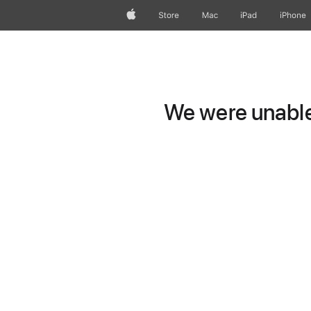
Apple
Store
Mac
iPad
iPhone
We were unable 