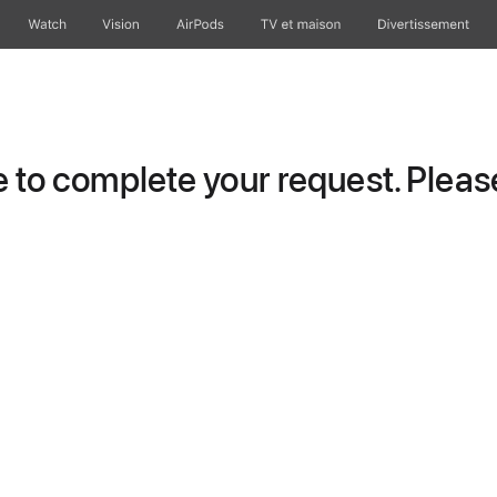
Watch
Vision
AirPods
TV et maison
Divertissement
to complete your request. Please 