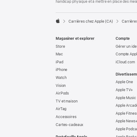
handicap physique et à mettre en place des mes

Carrières chez Apple (CA)
Carrière
Apple
Magasiner et explorer
Compte
Store
Gérer un ide
Mac
Compte Appl
iPad
iCloud.com
iPhone
Divertissem
Watch
Apple One
Vision
Apple TV+
AirPods
Apple Music
TV et maison
Apple Arcad
AirTag
Apple Fitnes
Accessoires
Apple News
Cartes-cadeaux
Apple Podca
Portefeuille Apple
Apple Books