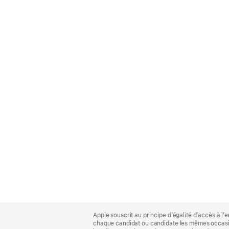
Apple
Footer
Apple souscrit au principe d’égalité d’accès à l’e
chaque candidat ou candidate les mêmes occasion