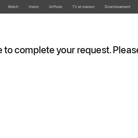
Watch
Vision
AirPods
TV et maison
Divertissement
to complete your request. Please 