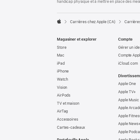
handicap physique et à mettre en place des mes

Carrières chez Apple (CA)
Carrière
Apple
Magasiner et explorer
Compte
Store
Gérer un ide
Mac
Compte Appl
iPad
iCloud.com
iPhone
Divertissem
Watch
Apple One
Vision
Apple TV+
AirPods
Apple Music
TV et maison
Apple Arcad
AirTag
Apple Fitnes
Accessoires
Apple News
Cartes-cadeaux
Apple Podca
Portefeuille Apple
Apple Books