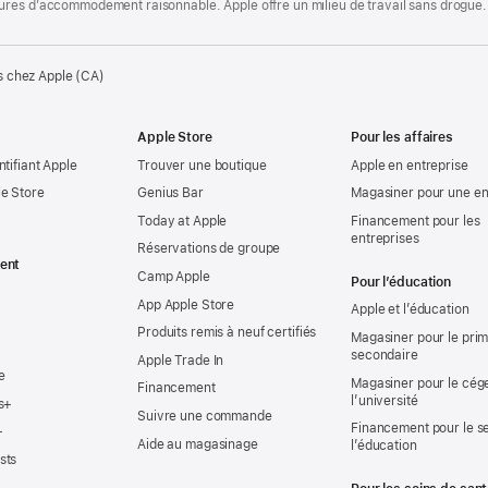
ures d’accommodement raisonnable. Apple offre un milieu de travail sans drogue.
s chez Apple (CA)
Apple Store
Pour les affaires
ntifiant Apple
Trouver une boutique
Apple en entreprise
e Store
Genius Bar
Magasiner pour une en
Today at Apple
Financement pour les
entreprises
Réservations de groupe
ent
Camp Apple
Pour l’éducation
App Apple Store
Apple et l’éducation
Produits remis à neuf certifiés
Magasiner pour le prima
secondaire
Apple Trade In
e
Magasiner pour le cég
Financement
l’université
s+
Suivre une commande
Financement pour le s
+
Aide au magasinage
l’éducation
sts