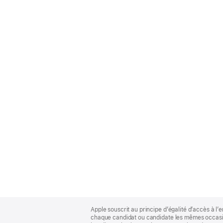
Apple
Footer
Apple souscrit au principe d’égalité d’accès à l’e
chaque candidat ou candidate les mêmes occasion