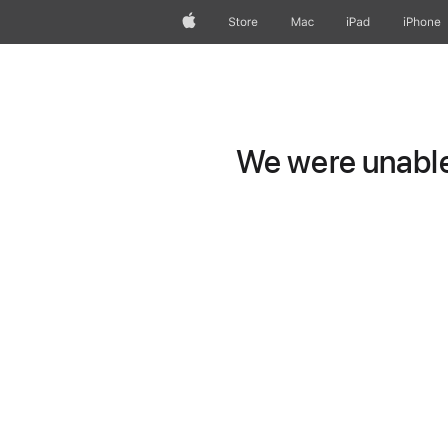
Apple
Store
Mac
iPad
iPhone
We were unable 