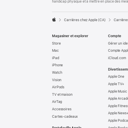
handicap physique et à mettre en place des mes

Carrières chez Apple (CA)
Carrière
Apple
Magasiner et explorer
Compte
Store
Gérer un ide
Mac
Compte Appl
iPad
iCloud.com
iPhone
Divertissem
Watch
Apple One
Vision
Apple TV+
AirPods
Apple Music
TV et maison
Apple Arcad
AirTag
Apple Fitnes
Accessoires
Apple News
Cartes-cadeaux
Apple Podca
Portefeuille Apple
Apple Books