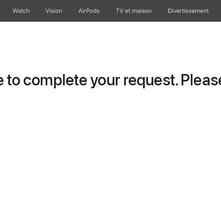
Watch
Vision
AirPods
TV et maison
Divertissement
to complete your request. Please 