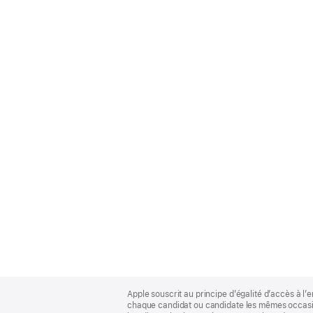
Apple
Footer
Apple souscrit au principe d’égalité d’accès à l’e
chaque candidat ou candidate les mêmes occasion