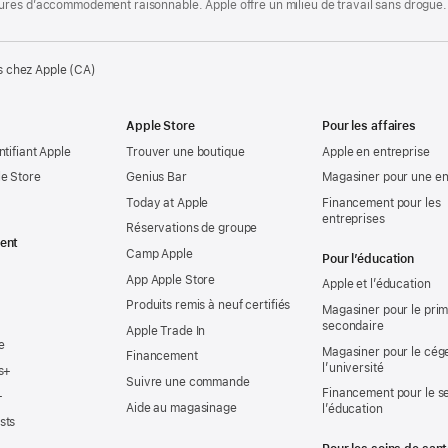
ures d’accommodement raisonnable. Apple offre un milieu de travail sans drogue.
s chez Apple (CA)
Apple Store
Pour les affaires
ntifiant Apple
Trouver une boutique
Apple en entreprise
e Store
Genius Bar
Magasiner pour une en
Today at Apple
Financement pour les
entreprises
Réservations de groupe
ent
Camp Apple
Pour l’éducation
App Apple Store
Apple et l’éducation
Produits remis à neuf certifiés
Magasiner pour le prima
secondaire
Apple Trade In
e
Magasiner pour le cég
Financement
l’université
s+
Suivre une commande
Financement pour le s
+
Aide au magasinage
l’éducation
sts