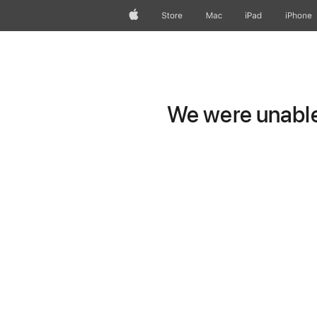
Apple
Store
Mac
iPad
iPhone
We were unable 