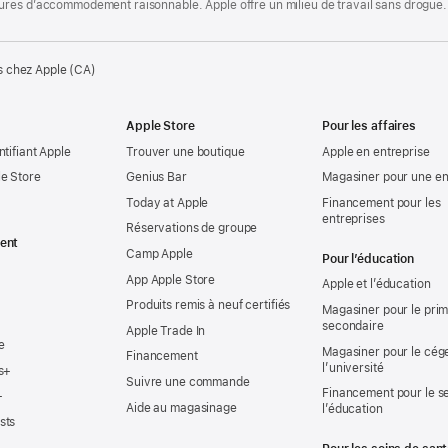
ures d’accommodement raisonnable. Apple offre un milieu de travail sans drogue.
s chez Apple (CA)
Apple Store
Pour les affaires
ntifiant Apple
Trouver une boutique
Apple en entreprise
e Store
Genius Bar
Magasiner pour une en
Today at Apple
Financement pour les
entreprises
Réservations de groupe
ent
Camp Apple
Pour l’éducation
App Apple Store
Apple et l’éducation
Produits remis à neuf certifiés
Magasiner pour le prima
secondaire
Apple Trade In
e
Magasiner pour le cég
Financement
l’université
s+
Suivre une commande
Financement pour le s
+
Aide au magasinage
l’éducation
sts