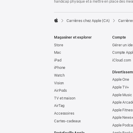
handicap physique et à mettre en place des mes

Carrières chez Apple (CA)
Carrière
Apple
Magasiner et explorer
Compte
Store
Gérer un ide
Mac
Compte Appl
iPad
iCloud.com
iPhone
Divertissem
Watch
Apple One
Vision
Apple TV+
AirPods
Apple Music
TV et maison
Apple Arcad
AirTag
Apple Fitnes
Accessoires
Apple News
Cartes-cadeaux
Apple Podca
Portefeuille Apple
Apple Books