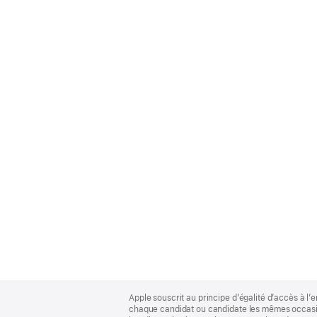
Apple
Footer
Apple souscrit au principe d’égalité d’accès à l’e
chaque candidat ou candidate les mêmes occasion