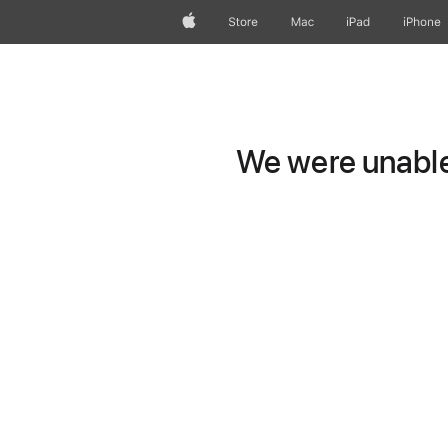
Apple
Store
Mac
iPad
iPhone
We were unable 