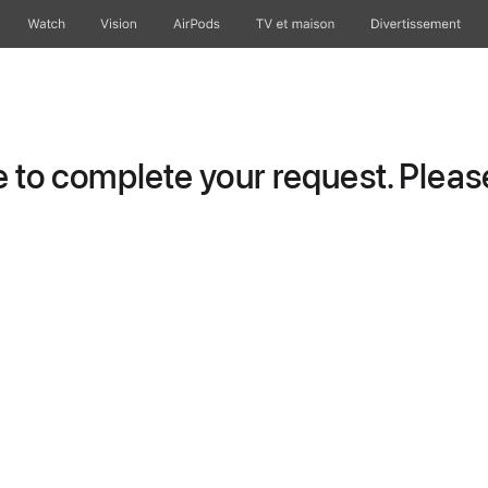
Watch
Vision
AirPods
TV et maison
Divertissement
to complete your request. Please 