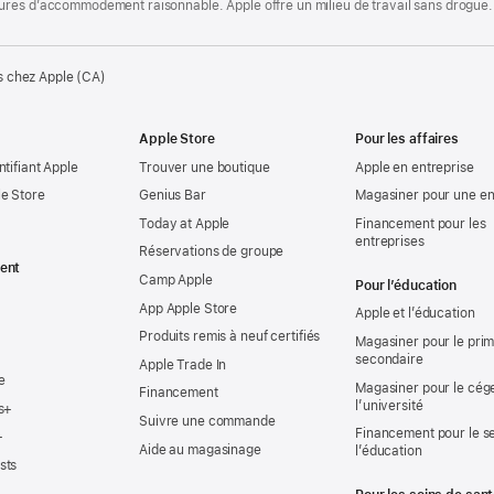
ures d’accommodement raisonnable. Apple offre un milieu de travail sans drogue.
s chez Apple (CA)
Apple Store
Pour les affaires
ntifiant Apple
Trouver une boutique
Apple en entreprise
e Store
Genius Bar
Magasiner pour une en
Today at Apple
Financement pour les
entreprises
Réservations de groupe
ent
Camp Apple
Pour l’éducation
App Apple Store
Apple et l’éducation
Produits remis à neuf certifiés
Magasiner pour le prima
secondaire
Apple Trade In
e
Magasiner pour le cég
Financement
l’université
s+
Suivre une commande
Financement pour le s
+
Aide au magasinage
l’éducation
sts