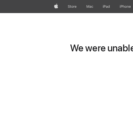
Apple
Store
Mac
iPad
iPhone
We were unable 