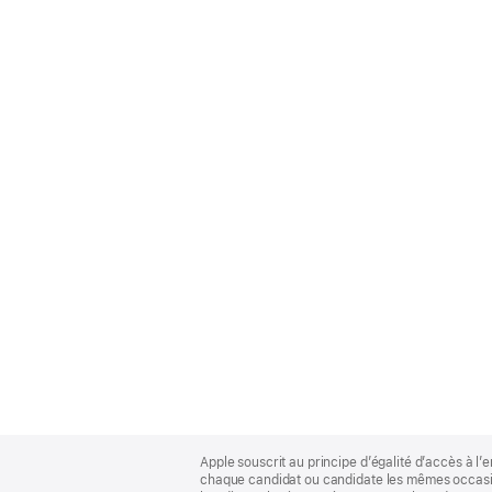
Apple
Footer
Apple souscrit au principe d’égalité d’accès à l’e
chaque candidat ou candidate les mêmes occasion