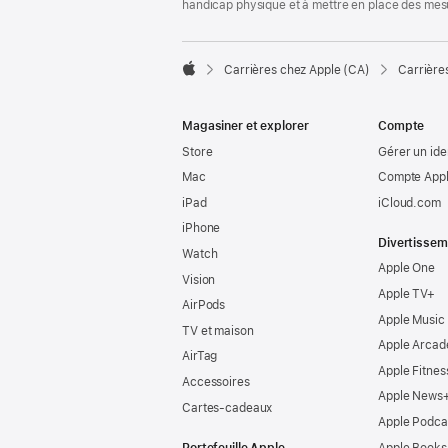
handicap physique et à mettre en place des mes

Carrières chez Apple (CA)
Carrière
Apple
Magasiner et explorer
Compte
Store
Gérer un ide
Mac
Compte Appl
iPad
iCloud.com
iPhone
Divertissem
Watch
Apple One
Vision
Apple TV+
AirPods
Apple Music
TV et maison
Apple Arcad
AirTag
Apple Fitnes
Accessoires
Apple News
Cartes-cadeaux
Apple Podca
Portefeuille Apple
Apple Books