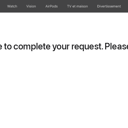
Watch
Vision
AirPods
TV et maison
Divertissement
to complete your request. Please 