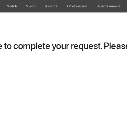
Watch
Vision
AirPods
TV et maison
Divertissement
to complete your request. Please 