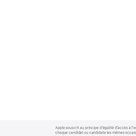
Apple
Footer
Apple souscrit au principe d’égalité d’accès à l’e
chaque candidat ou candidate les mêmes occasion