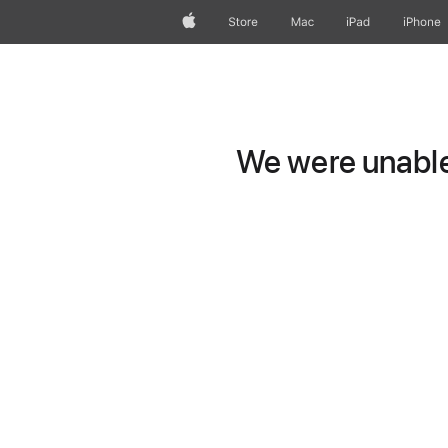
Apple
Store
Mac
iPad
iPhone
We were unable 