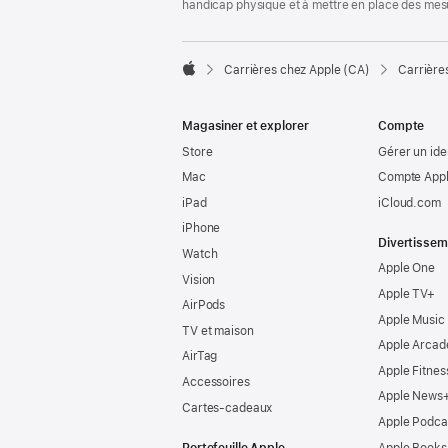
handicap physique et à mettre en place des mes

Carrières chez Apple (CA)
Carrière
Apple
Magasiner et explorer
Compte
Store
Gérer un ide
Mac
Compte Appl
iPad
iCloud.com
iPhone
Divertissem
Watch
Apple One
Vision
Apple TV+
AirPods
Apple Music
TV et maison
Apple Arcad
AirTag
Apple Fitnes
Accessoires
Apple News
Cartes-cadeaux
Apple Podca
Portefeuille Apple
Apple Books