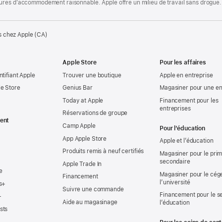
ures d’accommodement raisonnable. Apple offre un milieu de travail sans drogue.
s chez Apple (CA)
Apple Store
Pour les affaires
ntifiant Apple
Trouver une boutique
Apple en entreprise
e Store
Genius Bar
Magasiner pour une en
Today at Apple
Financement pour les
entreprises
Réservations de groupe
ent
Camp Apple
Pour l’éducation
App Apple Store
Apple et l’éducation
Produits remis à neuf certifiés
Magasiner pour le prima
secondaire
Apple Trade In
e
Magasiner pour le cég
Financement
l’université
s+
Suivre une commande
Financement pour le s
+
Aide au magasinage
l’éducation
sts