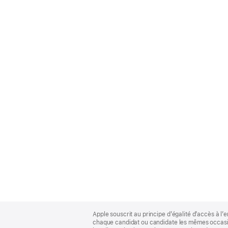
Apple
Footer
Apple souscrit au principe d’égalité d’accès à l’e
chaque candidat ou candidate les mêmes occasion