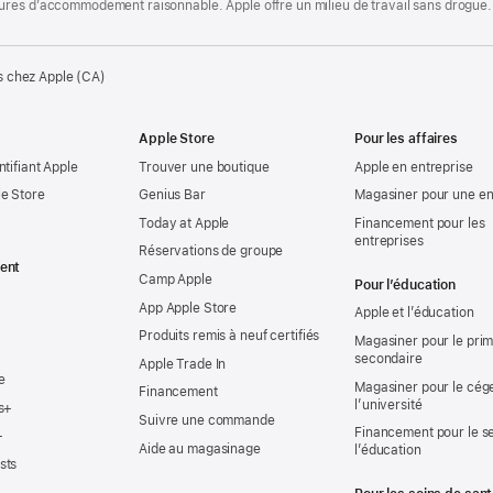
ures d’accommodement raisonnable. Apple offre un milieu de travail sans drogue.
s chez Apple (CA)
Apple Store
Pour les affaires
ntifiant Apple
Trouver une boutique
Apple en entreprise
e Store
Genius Bar
Magasiner pour une en
Today at Apple
Financement pour les
entreprises
Réservations de groupe
ent
Camp Apple
Pour l’éducation
App Apple Store
Apple et l’éducation
Produits remis à neuf certifiés
Magasiner pour le prima
secondaire
Apple Trade In
e
Magasiner pour le cég
Financement
l’université
s+
Suivre une commande
Financement pour le s
+
Aide au magasinage
l’éducation
sts