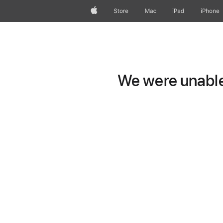
Apple
Store
Mac
iPad
iPhone
We were unable 