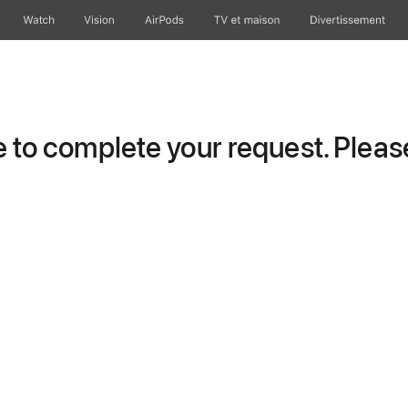
Watch
Vision
AirPods
TV et maison
Divertissement
to complete your request. Please 