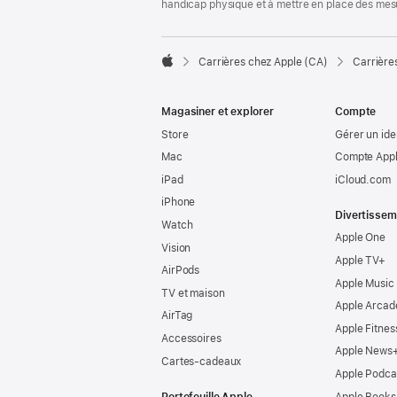
handicap physique et à mettre en place des mes

Carrières chez Apple (CA)
Carrière
Apple
Magasiner et explorer
Compte
Store
Gérer un ide
Mac
Compte Appl
iPad
iCloud.com
iPhone
Divertissem
Watch
Apple One
Vision
Apple TV+
AirPods
Apple Music
TV et maison
Apple Arcad
AirTag
Apple Fitnes
Accessoires
Apple News
Cartes-cadeaux
Apple Podca
Portefeuille Apple
Apple Books