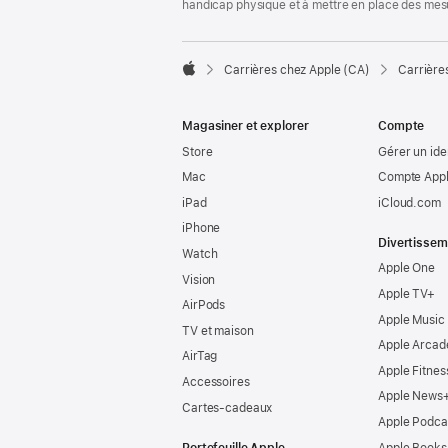
handicap physique et à mettre en place des mes

Carrières chez Apple (CA)
Carrière
Apple
Magasiner et explorer
Compte
Store
Gérer un ide
Mac
Compte Appl
iPad
iCloud.com
iPhone
Divertissem
Watch
Apple One
Vision
Apple TV+
AirPods
Apple Music
TV et maison
Apple Arcad
AirTag
Apple Fitnes
Accessoires
Apple News
Cartes-cadeaux
Apple Podca
Portefeuille Apple
Apple Books