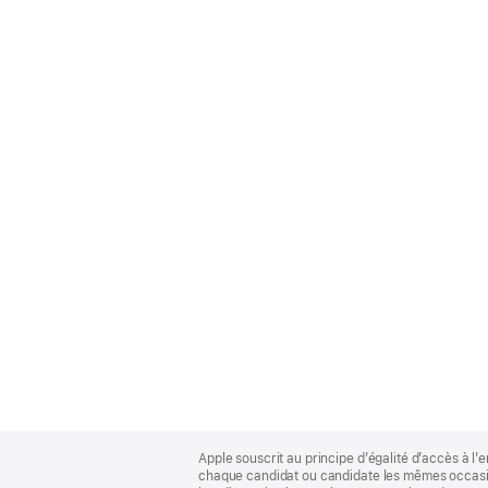
Apple
Footer
Apple souscrit au principe d’égalité d’accès à l’e
chaque candidat ou candidate les mêmes occasion