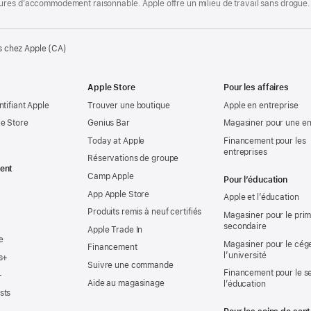
ures d’accommodement raisonnable. Apple offre un milieu de travail sans drogue.
s chez Apple (CA)
Apple Store
Pour les affaires
ntifiant Apple
Trouver une boutique
Apple en entreprise
e Store
Genius Bar
Magasiner pour une en
Today at Apple
Financement pour les
entreprises
Réservations de groupe
ent
Camp Apple
Pour l’éducation
App Apple Store
Apple et l’éducation
Produits remis à neuf certifiés
Magasiner pour le prima
secondaire
Apple Trade In
e
Magasiner pour le cég
Financement
l’université
s+
Suivre une commande
Financement pour le s
+
Aide au magasinage
l’éducation
sts