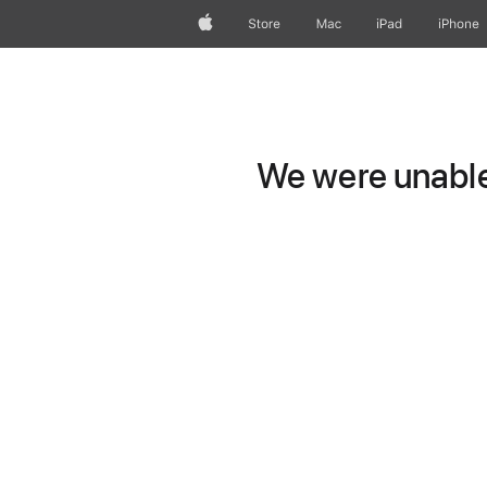
Apple
Store
Mac
iPad
iPhone
We were unable 