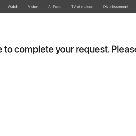
Watch
Vision
AirPods
TV et maison
Divertissement
to complete your request. Please 