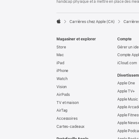
handicap physique et à mettre en place des mes

Carrières chez Apple (CA)
Carrière
Apple
Magasiner et explorer
Compte
Store
Gérer un ide
Mac
Compte Appl
iPad
iCloud.com
iPhone
Divertissem
Watch
Apple One
Vision
Apple TV+
AirPods
Apple Music
TV et maison
Apple Arcad
AirTag
Apple Fitnes
Accessoires
Apple News
Cartes-cadeaux
Apple Podca
Portefeuille Apple
Apple Books