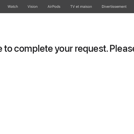
Watch
Vision
AirPods
TV et maison
Divertissement
to complete your request. Please 