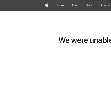
Apple
Store
Mac
iPad
iPhone
We were unable 