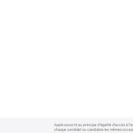
Apple
Footer
Apple souscrit au principe d’égalité d’accès à l’e
chaque candidat ou candidate les mêmes occasion