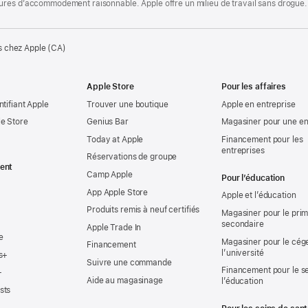
ures d’accommodement raisonnable. Apple offre un milieu de travail sans drogue.
s chez Apple (CA)
Apple Store
Pour les affaires
ntifiant Apple
Trouver une boutique
Apple en entreprise
e Store
Genius Bar
Magasiner pour une en
Today at Apple
Financement pour les
entreprises
Réservations de groupe
ent
Camp Apple
Pour l’éducation
App Apple Store
Apple et l’éducation
Produits remis à neuf certifiés
Magasiner pour le prima
secondaire
Apple Trade In
e
Magasiner pour le cég
Financement
l’université
s+
Suivre une commande
Financement pour le s
+
Aide au magasinage
l’éducation
sts