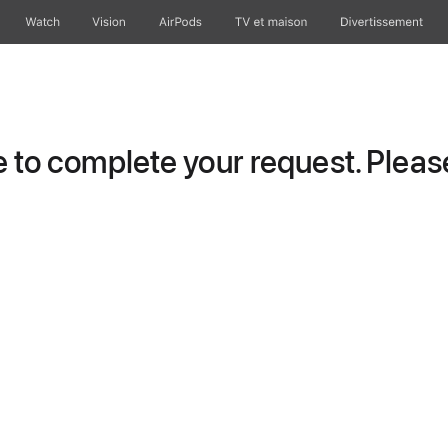
Watch
Vision
AirPods
TV et maison
Divertissement
to complete your request. Please 