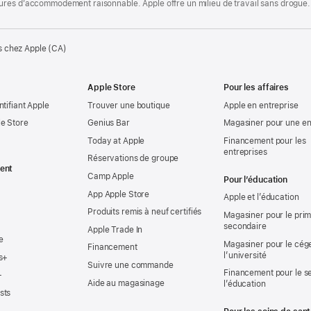
ures d’accommodement raisonnable. Apple offre un milieu de travail sans drogue.
s chez Apple (CA)
Apple Store
Pour les affaires
ntifiant Apple
Trouver une boutique
Apple en entreprise
e Store
Genius Bar
Magasiner pour une en
Today at Apple
Financement pour les
entreprises
Réservations de groupe
ent
Camp Apple
Pour l’éducation
App Apple Store
Apple et l’éducation
Produits remis à neuf certifiés
Magasiner pour le prima
secondaire
Apple Trade In
e
Magasiner pour le cég
Financement
l’université
s+
Suivre une commande
Financement pour le s
+
Aide au magasinage
l’éducation
sts