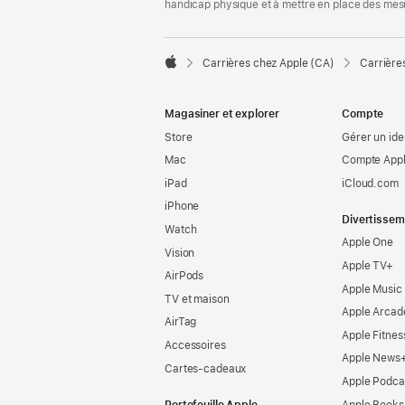
handicap physique et à mettre en place des mes

Carrières chez Apple (CA)
Carrière
Apple
Magasiner et explorer
Compte
Store
Gérer un ide
Mac
Compte Appl
iPad
iCloud.com
iPhone
Divertissem
Watch
Apple One
Vision
Apple TV+
AirPods
Apple Music
TV et maison
Apple Arcad
AirTag
Apple Fitnes
Accessoires
Apple News
Cartes-cadeaux
Apple Podca
Portefeuille Apple
Apple Books