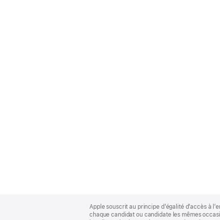
Apple
Footer
Apple souscrit au principe d’égalité d’accès à l’e
chaque candidat ou candidate les mêmes occasion