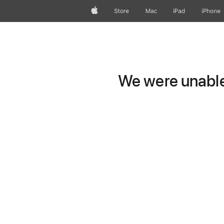
Apple
Store
Mac
iPad
iPhone
We were unable 