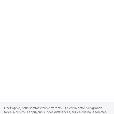
Apple
Footer
Chez Apple, nous sommes tous différents. Et c’est là notre plus grande
force. Nous nous appuyons sur ces différences, sur ce que nous sommes,