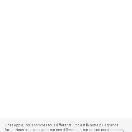
Apple
Footer
Chez Apple, nous sommes tous différents. Et c’est là notre plus grande
force. Nous nous appuyons sur ces différences, sur ce que nous sommes,