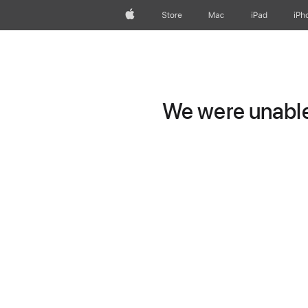
Apple
Store
Mac
iPad
iPh
We were unable 