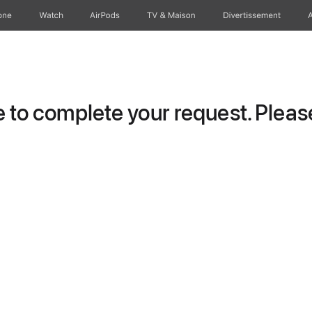
one
Watch
AirPods
TV & Maison
Divertissements
to complete your request. Please 