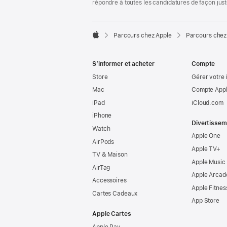
répondre à toutes les candidatures de façon jus

Parcours chez Apple
Parcours chez
Apple
S’informer et acheter
Compte
Store
Gérer votre 
Mac
Compte Appl
iPad
iCloud.com
iPhone
Divertissem
Watch
Apple One
AirPods
Apple TV+
TV & Maison
Apple Music
AirTag
Apple Arcad
Accessoires
Apple Fitnes
Cartes Cadeaux
App Store
Apple Cartes
Apple Pay