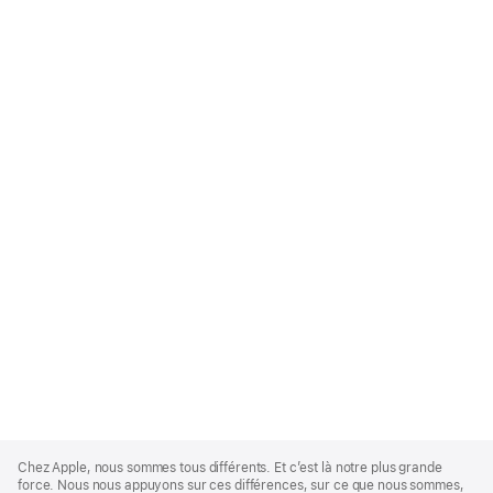
Apple
Footer
Chez Apple, nous sommes tous différents. Et c’est là notre plus grande
force. Nous nous appuyons sur ces différences, sur ce que nous sommes,