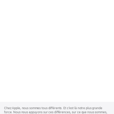
Apple
Footer
Chez Apple, nous sommes tous différents. Et c’est là notre plus grande
force. Nous nous appuyons sur ces différences, sur ce que nous sommes,