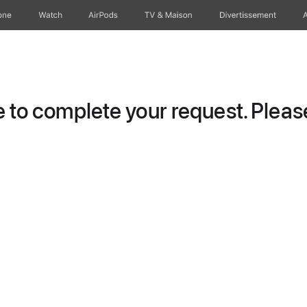
one
Watch
AirPods
TV & Maison
Divertissements
to complete your request. Please 