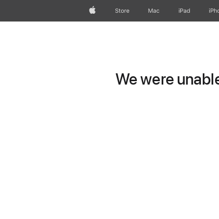
Apple
Store
Mac
iPad
iPh
We were unable 