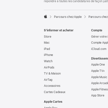
répondre à toutes les candidatures de façon jus

Parcours chez Apple
Parcours chez
Apple
S’informer et acheter
Compte
Store
Gérer votre 
Mac
Compte Appl
iPad
iCloud.com
iPhone
Divertissem
Watch
Apple One
AirPods
Apple TV+
TV & Maison
Apple Music
AirTag
Apple Arcad
Accessoires
Apple Fitnes
Cartes Cadeaux
App Store
Apple Cartes
Apple Pay