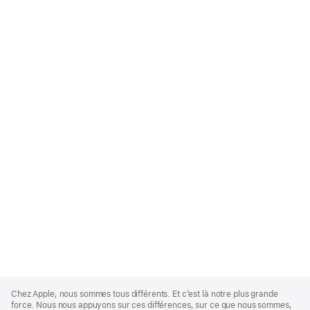
Apple
Footer
Chez Apple, nous sommes tous différents. Et c’est là notre plus grande
force. Nous nous appuyons sur ces différences, sur ce que nous sommes,