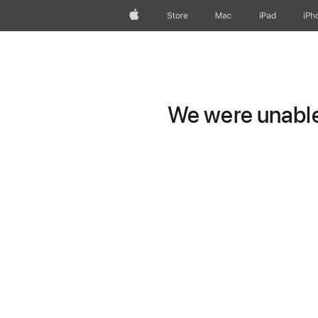
Apple
Store
Mac
iPad
iPh
We were unable 