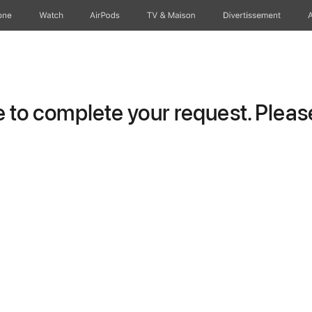
one
Watch
AirPods
TV & Maison
Divertissements
to complete your request. Please 