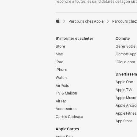
répondre à toutes les candidatures de façon jus

Parcours chez Apple
Parcours chez
Apple
S’informer et acheter
Compte
Store
Gérer votre 
Mac
Compte Appl
iPad
iCloud.com
iPhone
Divertissem
Watch
Apple One
AirPods
Apple TV+
TV & Maison
Apple Music
AirTag
Apple Arcad
Accessoires
Apple Fitnes
Cartes Cadeaux
App Store
Apple Cartes
Apple Pay