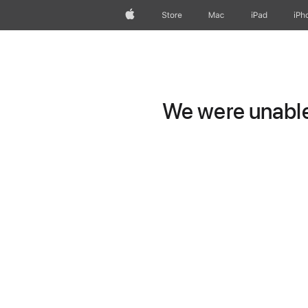
Apple
Store
Mac
iPad
iPh
We were unable 