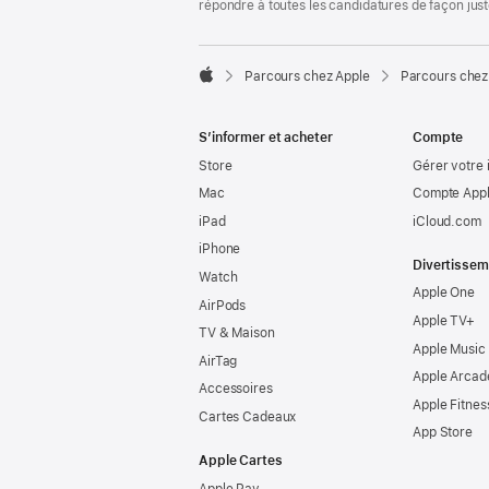
répondre à toutes les candidatures de façon jus

Parcours chez Apple
Parcours chez
Apple
S’informer et acheter
Compte
Store
Gérer votre 
Mac
Compte Appl
iPad
iCloud.com
iPhone
Divertissem
Watch
Apple One
AirPods
Apple TV+
TV & Maison
Apple Music
AirTag
Apple Arcad
Accessoires
Apple Fitnes
Cartes Cadeaux
App Store
Apple Cartes
Apple Pay