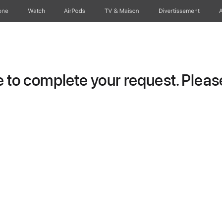
one
Watch
AirPods
TV & Maison
Divertissements
to complete your request. Please 