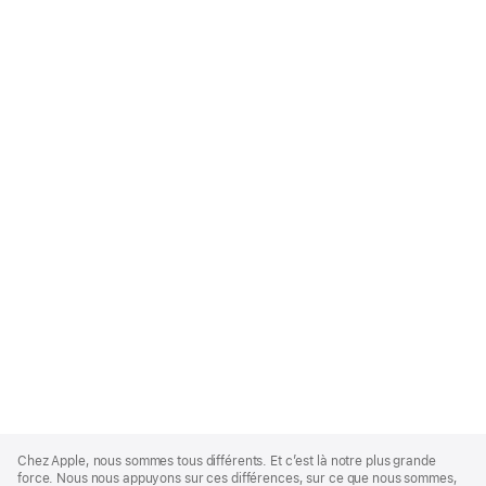
Apple
Footer
Chez Apple, nous sommes tous différents. Et c’est là notre plus grande
force. Nous nous appuyons sur ces différences, sur ce que nous sommes,