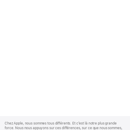
Apple
Footer
Chez Apple, nous sommes tous différents. Et c’est là notre plus grande
force. Nous nous appuyons sur ces différences, sur ce que nous sommes,